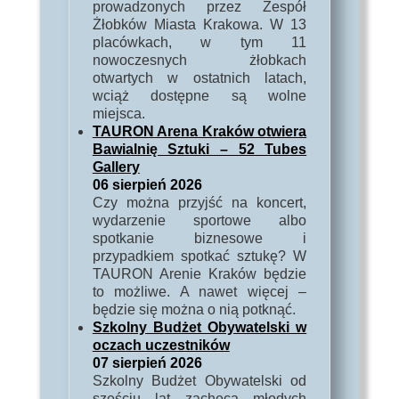
prowadzonych przez Zespół
Żłobków Miasta Krakowa. W 13
placówkach, w tym 11
nowoczesnych żłobkach
otwartych w ostatnich latach,
wciąż dostępne są wolne
miejsca.
TAURON Arena Kraków otwiera
Bawialnię Sztuki – 52 Tubes
Gallery
06 sierpień 2026
Czy można przyjść na koncert,
wydarzenie sportowe albo
spotkanie biznesowe i
przypadkiem spotkać sztukę? W
TAURON Arenie Kraków będzie
to możliwe. A nawet więcej –
będzie się można o nią potknąć.
Szkolny Budżet Obywatelski w
oczach uczestników
07 sierpień 2026
Szkolny Budżet Obywatelski od
sześciu lat zachęca młodych